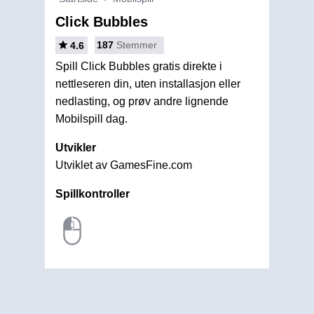
Click Bubbles
187
Stemmer
4.6
Spill Click Bubbles gratis direkte i
nettleseren din, uten installasjon eller
nedlasting, og prøv andre lignende
Mobilspill dag.
Utvikler
Utviklet av GamesFine.com
Spillkontroller