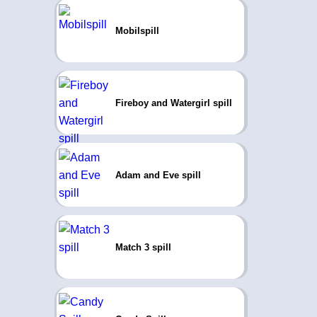
Mobilspill
Fireboy and Watergirl spill
Adam and Eve spill
Match 3 spill