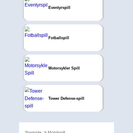
Eventyrspill
Fotballspill
Motorsykler Spill
Tower Defense-spill
Startside
Mobilspill