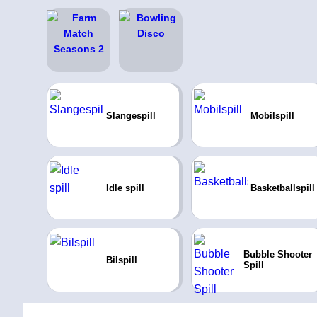
Slangespill
Mobilspill
Idle spill
Basketballspill
Bubble Shooter
Bilspill
Spill