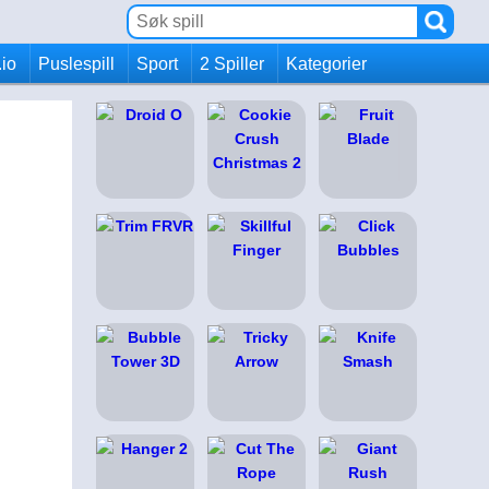
.io
Puslespill
Sport
2 Spiller
Kategorier