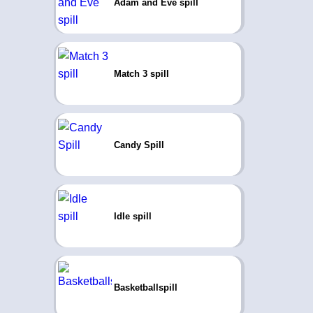
Adam and Eve spill
Match 3 spill
Candy Spill
Idle spill
Basketballspill