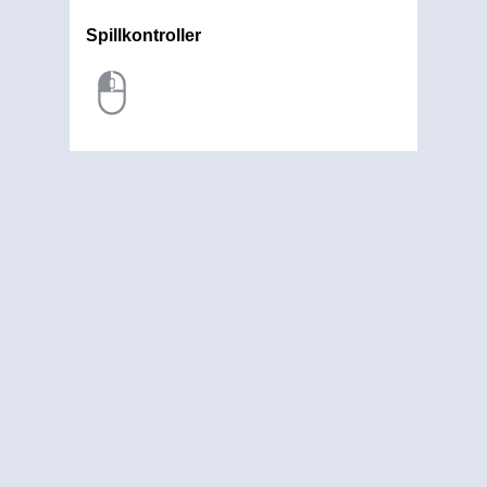
Spillkontroller