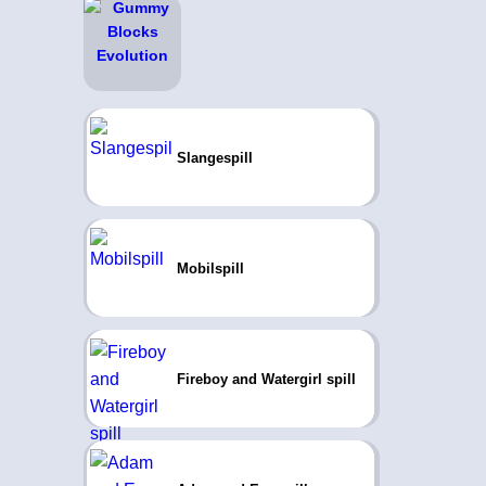
Slangespill
Mobilspill
Fireboy and Watergirl spill