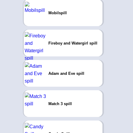
Mobilspill
Fireboy and Watergirl spill
Adam and Eve spill
Match 3 spill