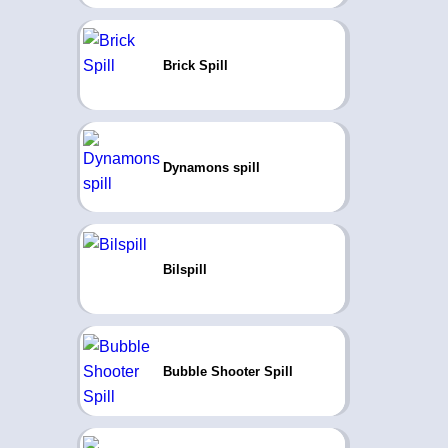
Brick Spill
Dynamons spill
Bilspill
Bubble Shooter Spill