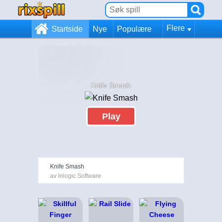
Flere
Startside
Nye
Populære
Knife Smash
Play
Knife Smash
av Inlogic Software