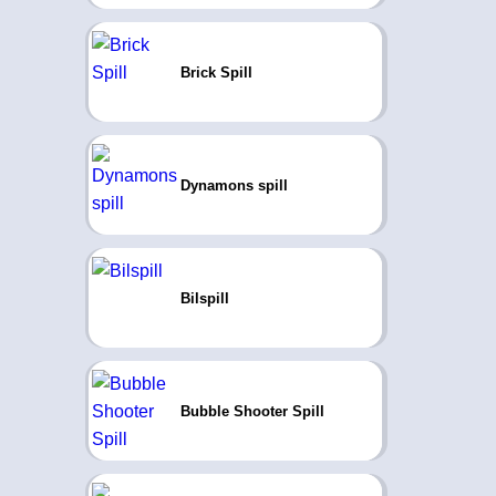
Brick Spill
Dynamons spill
Bilspill
Bubble Shooter Spill