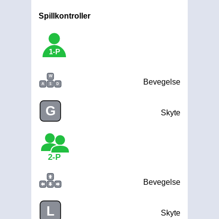
Spillkontroller
1-P
W
Bevegelse
A
S
D
G
Skyte
2-P
Bevegelse
L
Skyte