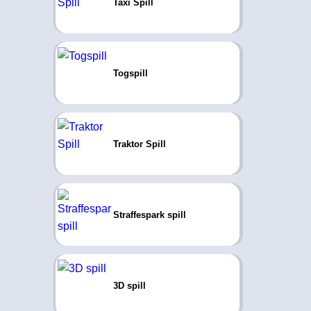
Taxi Spill
Togspill
Traktor Spill
Straffespark spill
3D spill