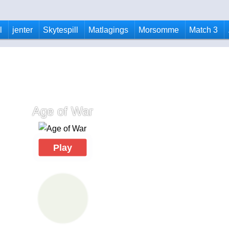
l
jenter
Skytespill
Matlagings
Morsomme
Match 3
Age of War
Play