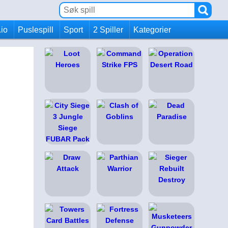
.io
Puslespill
Sport
2 Spiller
Kategorier