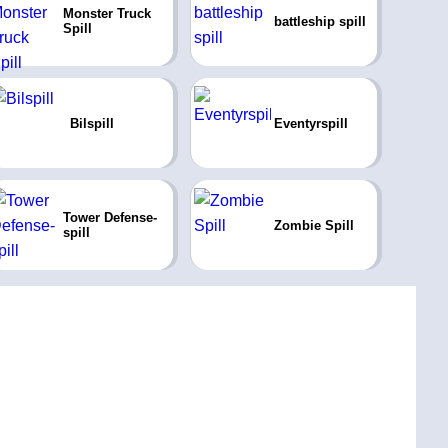
Monster Truck
battleship spill
Spill
Bilspill
Eventyrspill
Tower Defense-
Zombie Spill
spill