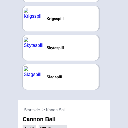
Krigsspill
Skytespill
Slagspill
Startside
Kanon Spill
Cannon Ball