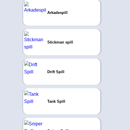
Arkadespill
Stickman spill
Drift Spill
Tank Spill