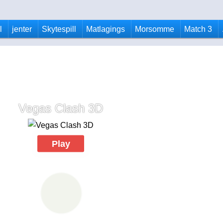
l
jenter
Skytespill
Matlagings
Morsomme
Match 3
Vegas Clash 3D
Play