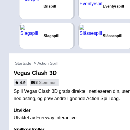
Bilspill
Eventyrspill
Slagspill
Slåssespill
Startside
Action Spill
Vegas Clash 3D
868
Stemmer
4.9
Spill Vegas Clash 3D gratis direkte i nettleseren din, uten
nedlasting, og prøv andre lignende Action Spill dag.
Utvikler
Utviklet av Freeway Interactive
Spillkontroller