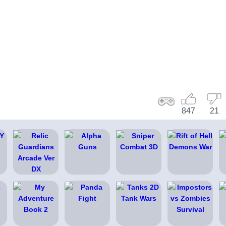
847
21