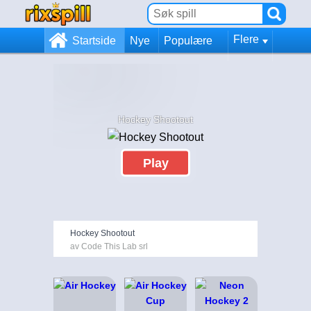
Flere
Startside
Nye
Populære
Hockey Shootout
Play
Hockey Shootout
av Code This Lab srl