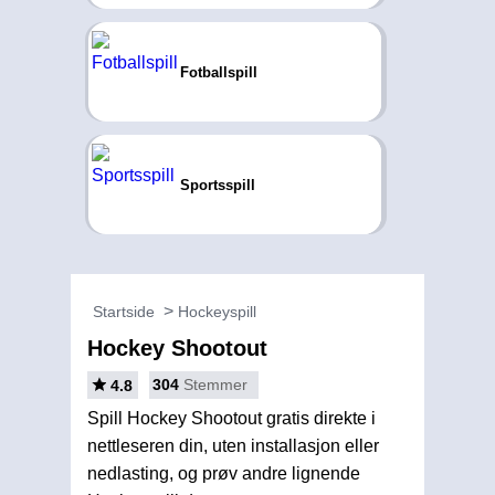
Fotballspill
Sportsspill
Startside
Hockeyspill
Hockey Shootout
304
Stemmer
4.8
Spill Hockey Shootout gratis direkte i
nettleseren din, uten installasjon eller
nedlasting, og prøv andre lignende