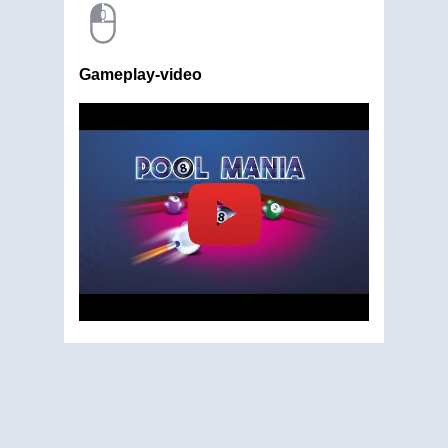
Gameplay-video