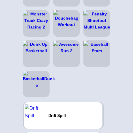
Drift Spill