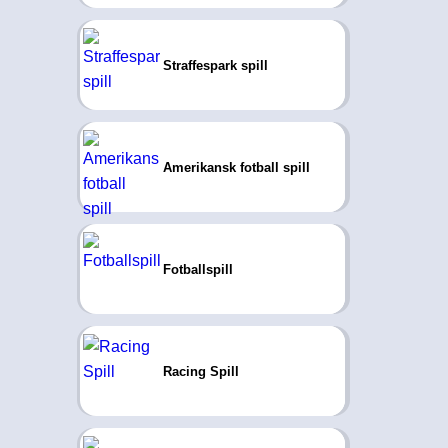
Straffespark spill
Amerikansk fotball spill
Fotballspill
Racing Spill