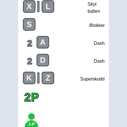
|
Skyt
X
L
ballen
S
Blokker
A
2
Dash
D
2
Dash
|
K
Z
Superskudd
2P
1-P