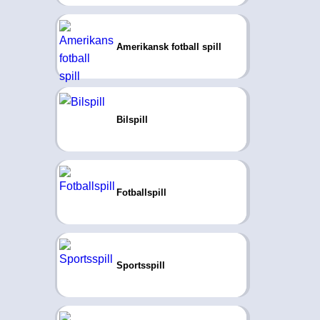
Amerikansk fotball spill
Bilspill
Fotballspill
Sportsspill