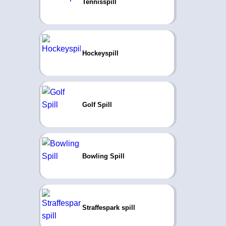
Tennisspill
Hockeyspill
Golf Spill
Bowling Spill
Straffespark spill