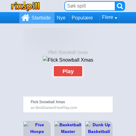
Flere
Startside
Nye
Populære
Flick Snowball Xmas
Play
Flick Snowball Xmas
av BestGamesFreePlay.com