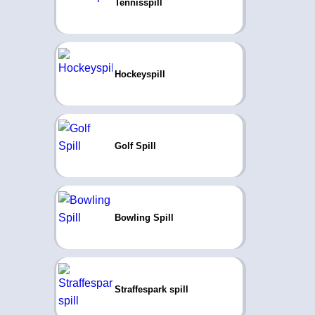
Tennisspill
Hockeyspill
Golf Spill
Bowling Spill
Straffespark spill