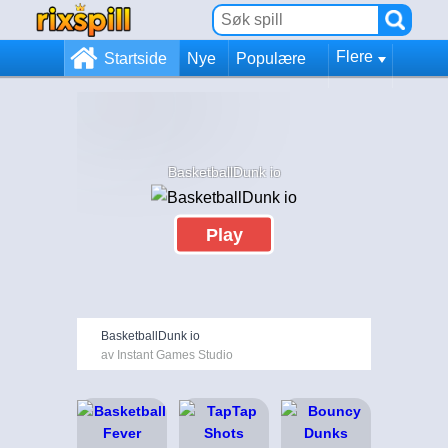
Flere
Startside
Nye
Populære
BasketballDunk io
Play
BasketballDunk io
av Instant Games Studio