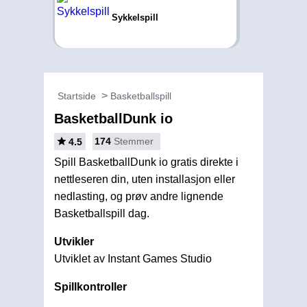
Sykkelspill
Startside
Basketballspill
BasketballDunk io
174
Stemmer
4.5
Spill BasketballDunk io gratis direkte i
nettleseren din, uten installasjon eller
nedlasting, og prøv andre lignende
Basketballspill dag.
Utvikler
Utviklet av Instant Games Studio
Spillkontroller