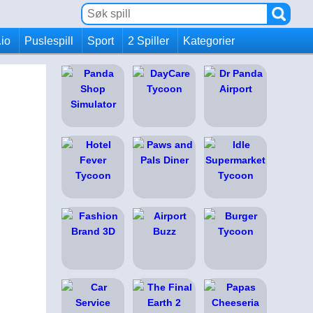
.io
Puslespill
Sport
2 Spiller
Kategorier