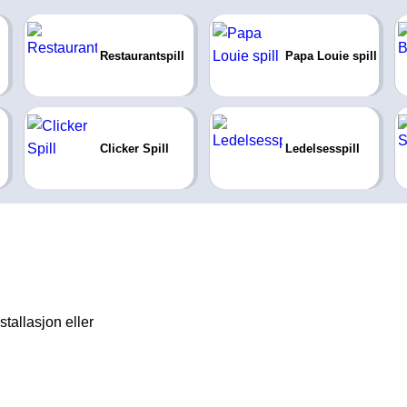
Restaurantspill
Papa Louie spill
Clicker Spill
Ledelsesspill
stallasjon eller