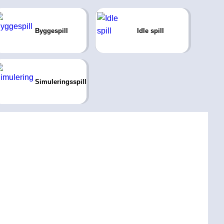
Byggespill
Idle spill
Simuleringsspill