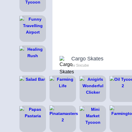
Cargo Skates
av Sixcube