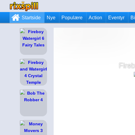
Startside
Nye
Populære
Action
Eventyr
Bi
Fire