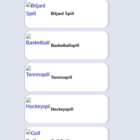
Biljard Spill
Basketballspill
Tennisspill
Hockeyspill