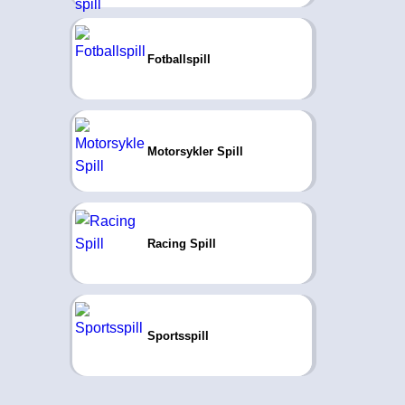
Fotballspill
Motorsykler Spill
Racing Spill
Sportsspill