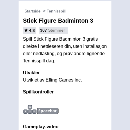
Startside
Tennisspill
Stick Figure Badminton 3
307
Stemmer
4.8
Spill Stick Figure Badminton 3 gratis
direkte i nettleseren din, uten installasjon
eller nedlasting, og prøv andre lignende
Tennisspill dag.
Utvikler
Utviklet av Effing Games Inc.
Spillkontroller
W
Spacebar
A
S
D
Gameplay-video