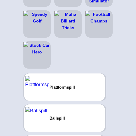
Plattformspill
Ballspill