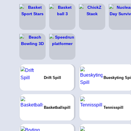
Drift Spill
Bueskyting Spi
Basketballspill
Tennisspill