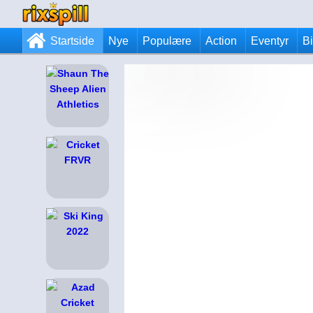
Startside
Nye
Populære
Action
Eventyr
Bi