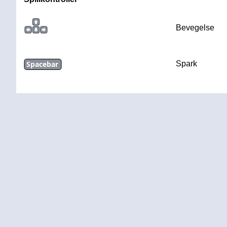
Bevegelse
Spacebar
Spark