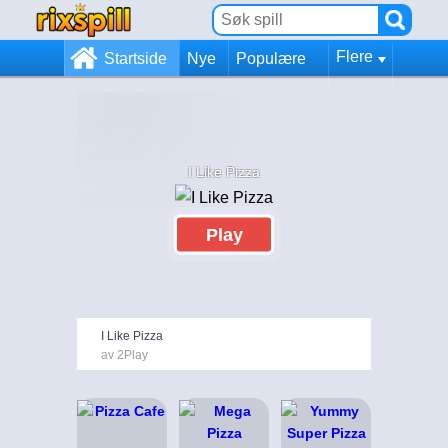
Flere
Startside
Nye
Populære
I Like Pizza
Play
I Like Pizza
av 2Play