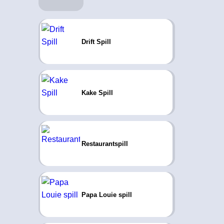
Drift Spill
Kake Spill
Restaurantspill
Papa Louie spill