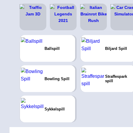
Ballspill
Biljard Spill
Straffespark
Bowling Spill
spill
Sykkelspill