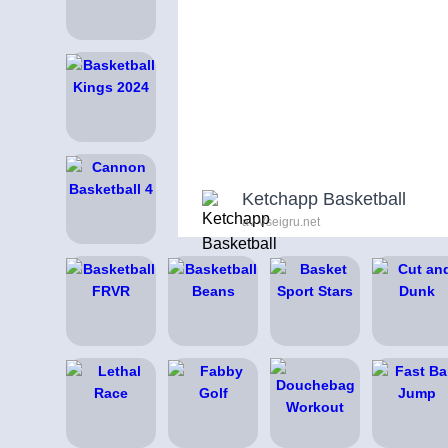
Ketchapp Basketball
av Vseigru.net