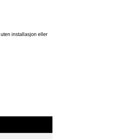
uten installasjon eller