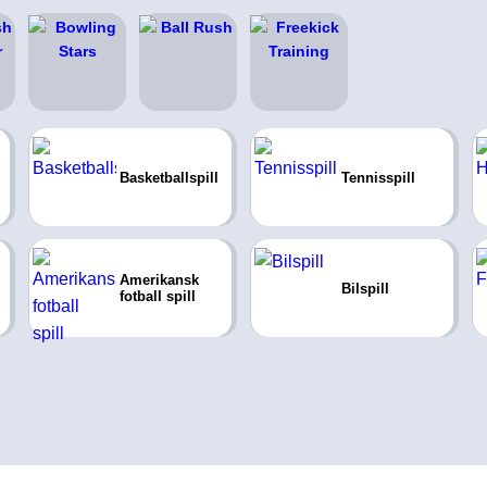
Basketballspill
Tennisspill
Amerikansk
Bilspill
fotball spill