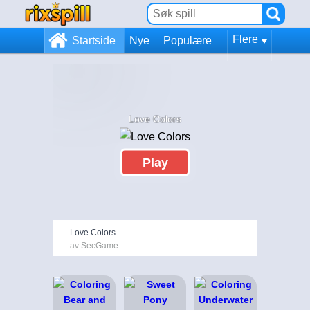
Flere
Startside
Nye
Populære
Love Colors
Play
Love Colors
av SecGame