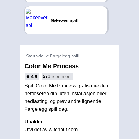
Makeover spill
Startside
Fargelegg spill
Color Me Princess
571
Stemmer
4.9
Spill Color Me Princess gratis direkte i
nettleseren din, uten installasjon eller
nedlasting, og prøv andre lignende
Fargelegg spill dag.
Utvikler
Utviklet av witchhut.com