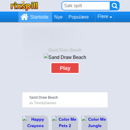
Flere
Startside
Nye
Populære
Sand Draw Beach
Play
Sand Draw Beach
av TrendyGames