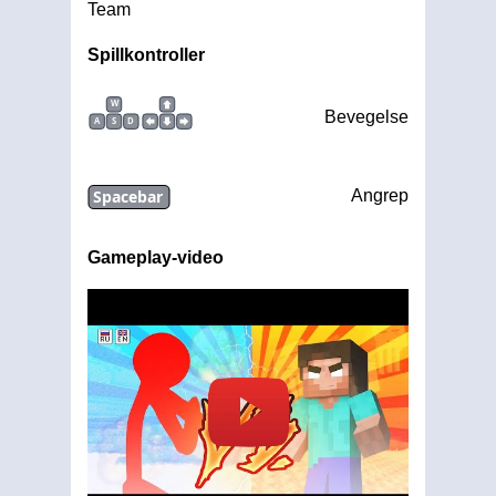
Team
Spillkontroller
W
Bevegelse
A
S
D
Spacebar
Angrep
Gameplay-video