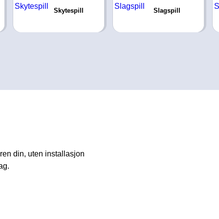
Skytespill
Slagspill
ren din, uten installasjon
ag.