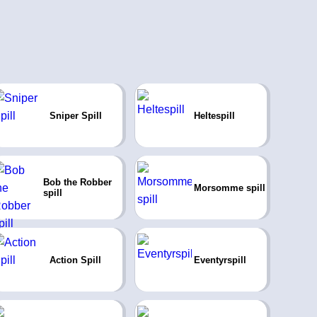
Sniper Spill
Heltespill
Bob the Robber
Morsomme spill
spill
Action Spill
Eventyrspill