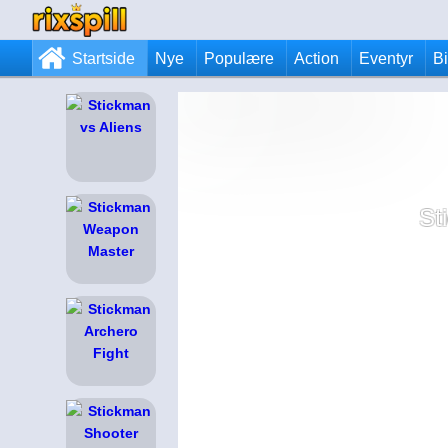
Startside
Nye
Populære
Action
Eventyr
Bi
St