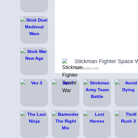
Stickman Fighter Space 
av Vseigru.net