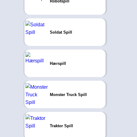
Robotspill
Soldat Spill
Hærspill
Monster Truck Spill
Traktor Spill