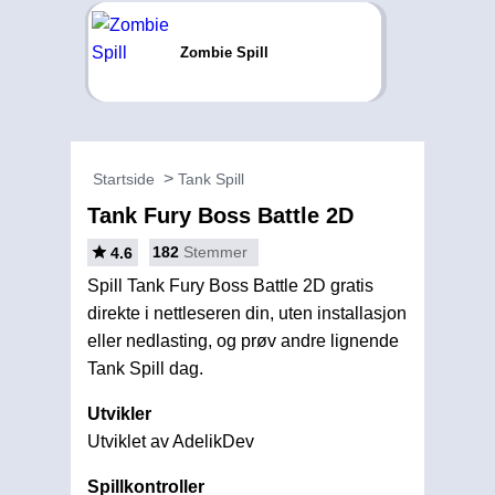
Zombie Spill
Startside
Tank Spill
Tank Fury Boss Battle 2D
182
Stemmer
4.6
Spill Tank Fury Boss Battle 2D gratis
direkte i nettleseren din, uten installasjon
eller nedlasting, og prøv andre lignende
Tank Spill dag.
Utvikler
Utviklet av AdelikDev
Spillkontroller