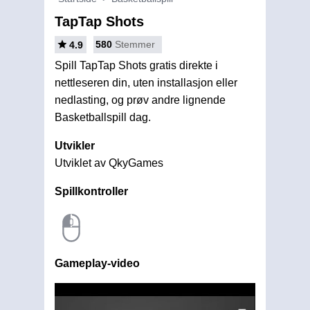
TapTap Shots
580
Stemmer
4.9
Spill TapTap Shots gratis direkte i
nettleseren din, uten installasjon eller
nedlasting, og prøv andre lignende
Basketballspill dag.
Utvikler
Utviklet av QkyGames
Spillkontroller
Gameplay-video