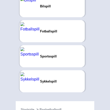
Bilspill
Fotballspill
Sportsspill
Sykkelspill
Startside
Basketballspill