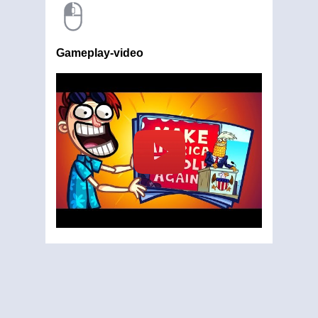
Gameplay-video