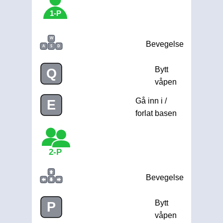
1-P
W
Bevegelse
A
S
D
Bytt
Q
våpen
Gå inn i /
E
forlat basen
2-P
Bevegelse
Bytt
P
våpen