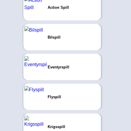
Action Spill
Bilspill
Eventyrspill
Flyspill
Krigsspill