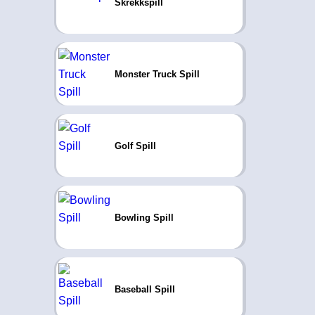
Skrekkspill
Monster Truck Spill
Golf Spill
Bowling Spill
Baseball Spill