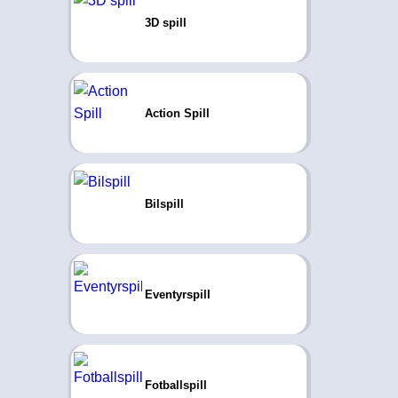
3D spill
Action Spill
Bilspill
Eventyrspill
Fotballspill