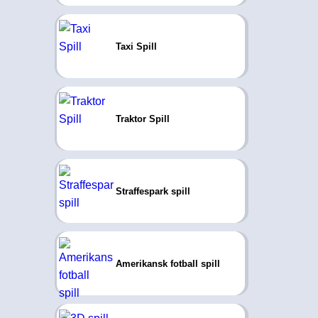
Taxi Spill
Traktor Spill
Straffespark spill
Amerikansk fotball spill