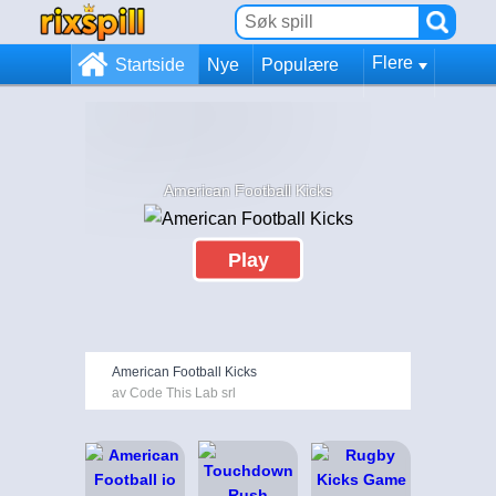
Flere
Startside
Nye
Populære
American Football Kicks
Play
American Football Kicks
av Code This Lab srl