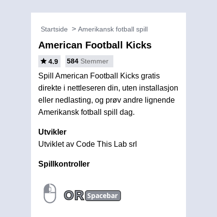
Startside
Amerikansk fotball spill
American Football Kicks
584
Stemmer
4.9
Spill American Football Kicks gratis
direkte i nettleseren din, uten installasjon
eller nedlasting, og prøv andre lignende
Amerikansk fotball spill dag.
Utvikler
Utviklet av Code This Lab srl
Spillkontroller
OR
Spacebar