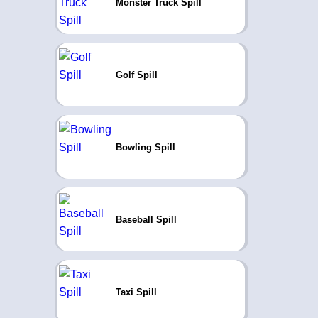
Monster Truck Spill
Golf Spill
Bowling Spill
Baseball Spill
Taxi Spill