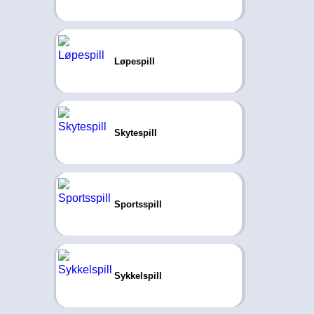
Løpespill
Skytespill
Sportsspill
Sykkelspill