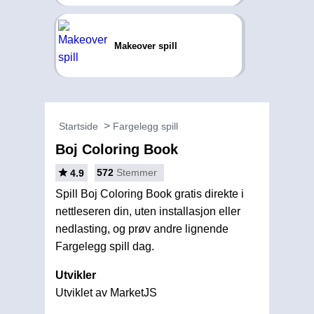
Makeover spill
Startside
Fargelegg spill
Boj Coloring Book
572
Stemmer
4.9
Spill Boj Coloring Book gratis direkte i
nettleseren din, uten installasjon eller
nedlasting, og prøv andre lignende
Fargelegg spill dag.
Utvikler
Utviklet av MarketJS