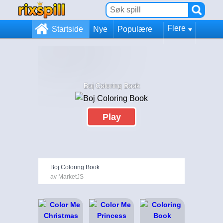
Flere
Startside
Nye
Populære
Boj Coloring Book
Play
Boj Coloring Book
av MarketJS