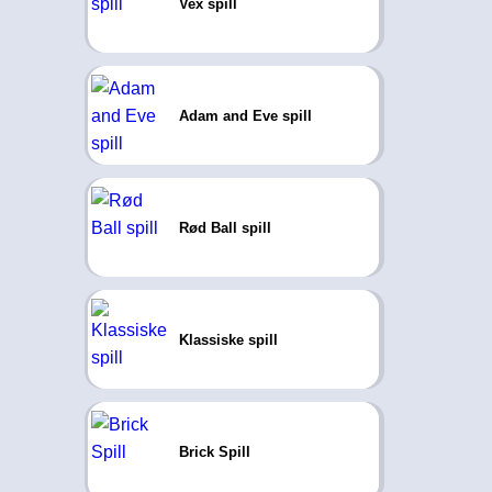
Vex spill
Adam and Eve spill
Rød Ball spill
Klassiske spill
Brick Spill