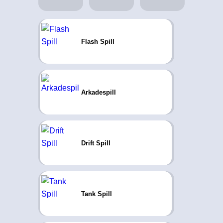
Flash Spill
Arkadespill
Drift Spill
Tank Spill