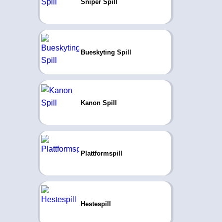
Sniper Spill
Bueskyting Spill
Kanon Spill
Plattformspill
Hestespill