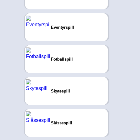
Eventyrspill
Fotballspill
Skytespill
Slåssespill