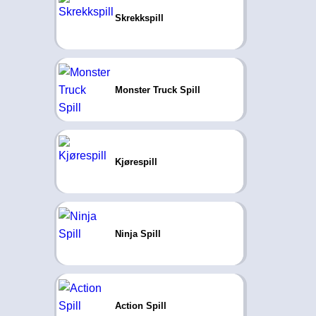
Skrekkspill
Monster Truck Spill
Kjørespill
Ninja Spill
Action Spill