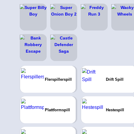
Flerspillerspill
Drift Spill
Plattformspill
Hestespill