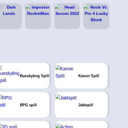
Bueskyting Spill
Kanon Spill
RPG spill
Jaktspill