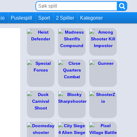
.io
Puslespill
Sport
2 Spiller
Kategorier