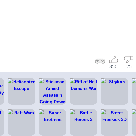
850
25