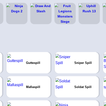
Guttespill
Sniper Spill
Mafiaspill
Soldat Spill