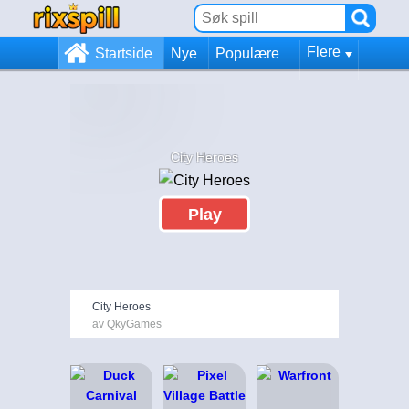
Flere
Startside
Nye
Populære
City Heroes
Play
City Heroes
av QkyGames