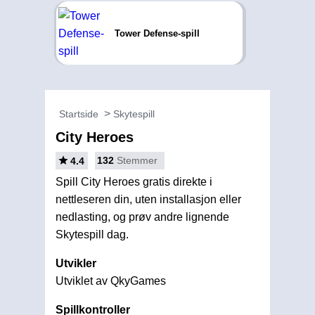
Tower Defense-spill
Startside
Skytespill
City Heroes
132
Stemmer
4.4
Spill City Heroes gratis direkte i
nettleseren din, uten installasjon eller
nedlasting, og prøv andre lignende
Skytespill dag.
Utvikler
Utviklet av QkyGames
Spillkontroller