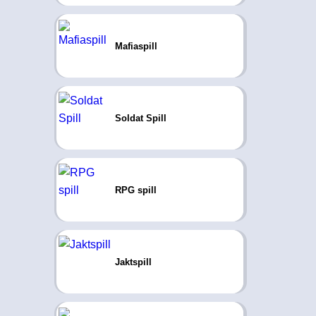
Mafiaspill
Soldat Spill
RPG spill
Jaktspill