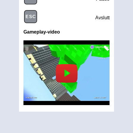
ESC
Avslutt
Gameplay-video