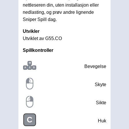
nettleseren din, uten installasjon eller
nedlasting, og prøv andre lignende
Sniper Spill dag.
Utvikler
Utviklet av G55.CO
Spillkontroller
W
Bevegelse
A
S
D
Skyte
Sikte
C
Huk