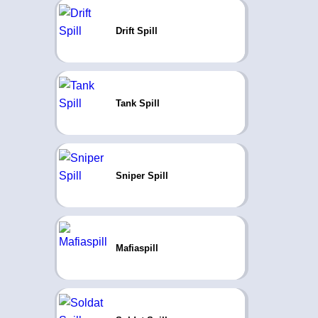
Drift Spill
Tank Spill
Sniper Spill
Mafiaspill