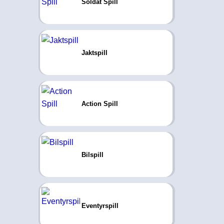
Soldat Spill
Jaktspill
Action Spill
Bilspill
Eventyrspill