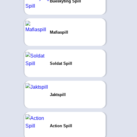
Bueskyting Spill
Mafiaspill
Soldat Spill
Jaktspill
Action Spill