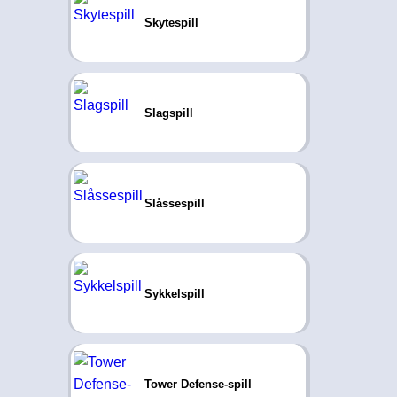
Skytespill
Slagspill
Slåssespill
Sykkelspill
Tower Defense-spill