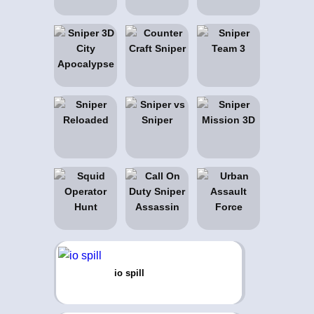
io spill