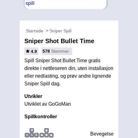
Startside
Sniper Spill
Sniper Shot Bullet Time
578
Stemmer
4.9
Spill Sniper Shot Bullet Time gratis
direkte i nettleseren din, uten installasjon
eller nedlasting, og prøv andre lignende
Sniper Spill dag.
Utvikler
Utviklet av GoGoMan
Spillkontroller
W
Bevegelse
A
S
D