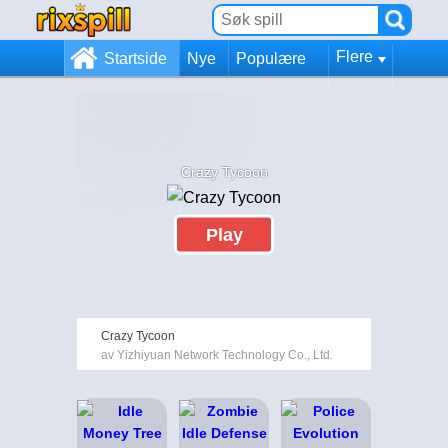
Flere
Startside
Nye
Populære
Crazy Tycoon
Play
Crazy Tycoon
av Yizhiyuan Network Technology Co., Ltd.