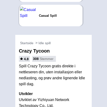
Casual Spill
Startside
Idle spill
Crazy Tycoon
308
Stemmer
4.8
Spill Crazy Tycoon gratis direkte i
nettleseren din, uten installasjon eller
nedlasting, og prøv andre lignende Idle
spill dag.
Utvikler
Utviklet av Yizhiyuan Network
Technology Co., Ltd.