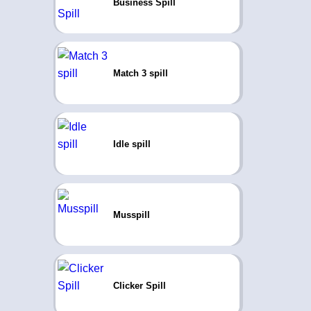
Business Spill
Match 3 spill
Idle spill
Musspill
Clicker Spill