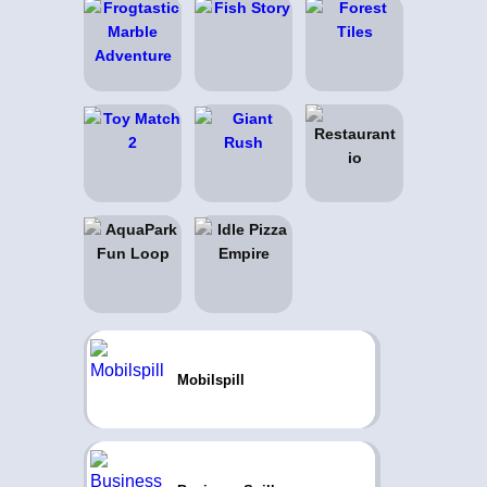
Mobilspill