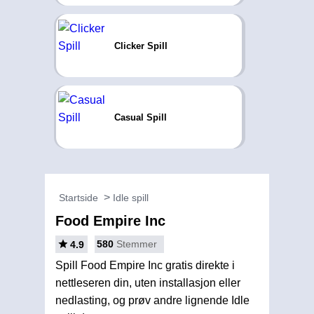
Clicker Spill
Casual Spill
Startside
Idle spill
Food Empire Inc
580
Stemmer
4.9
Spill Food Empire Inc gratis direkte i
nettleseren din, uten installasjon eller
nedlasting, og prøv andre lignende Idle