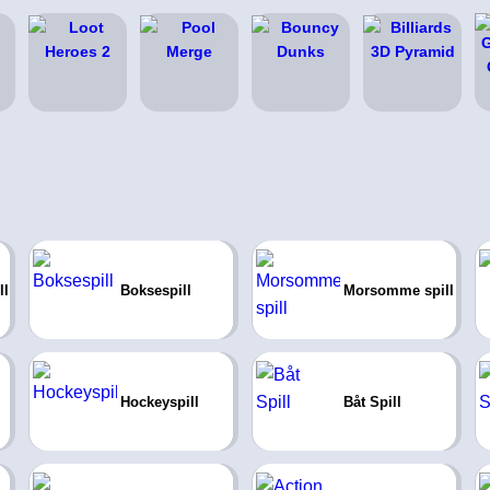
ll
Boksespill
Morsomme spill
Hockeyspill
Båt Spill