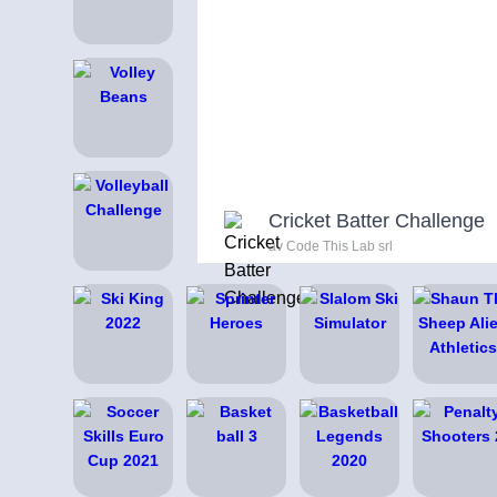
Cricket Batter Challenge
av Code This Lab srl