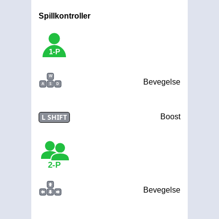
Spillkontroller
1-P
W
Bevegelse
A
S
D
L SHIFT
Boost
2-P
Bevegelse