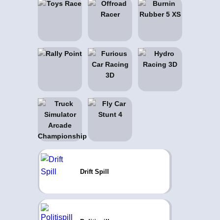
Drift Spill