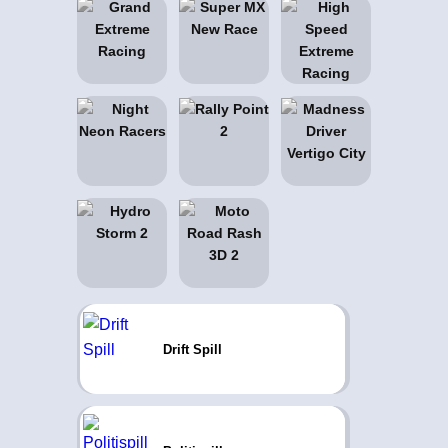
Drift Spill