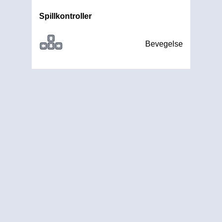
Spillkontroller
Bevegelse