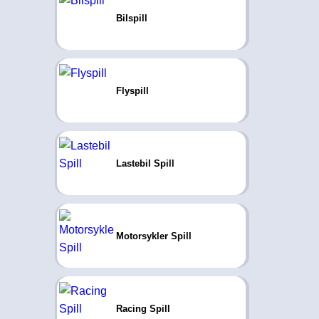
Bilspill
Flyspill
Lastebil Spill
Motorsykler Spill
Racing Spill