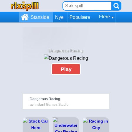
Flere
Startside
Nye
Populære
Dangerous Racing
Play
Dangerous Racing
av Instant Games Studio