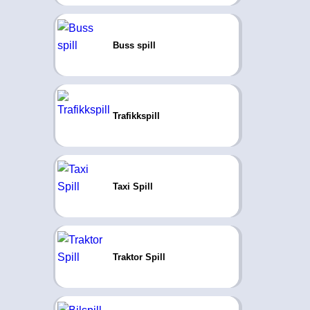
Buss spill
Trafikkspill
Taxi Spill
Traktor Spill