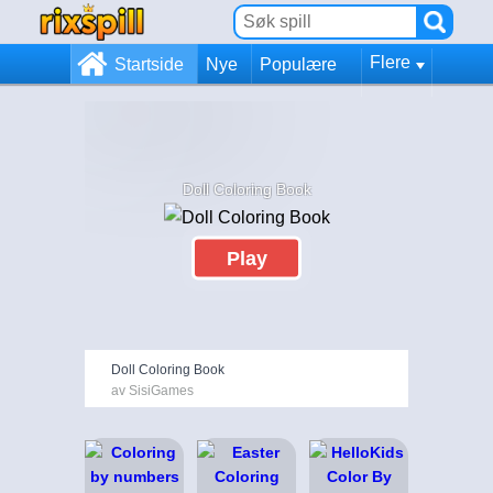
Flere
Startside
Nye
Populære
Doll Coloring Book
Play
Doll Coloring Book
av SisiGames