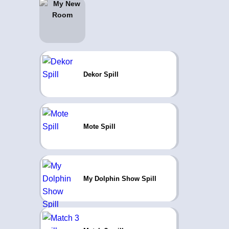
Dekor Spill
Mote Spill
My Dolphin Show Spill