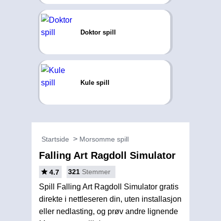
Doktor spill
Kule spill
Startside
Morsomme spill
Falling Art Ragdoll Simulator
321
Stemmer
4.7
Spill Falling Art Ragdoll Simulator gratis
direkte i nettleseren din, uten installasjon
eller nedlasting, og prøv andre lignende