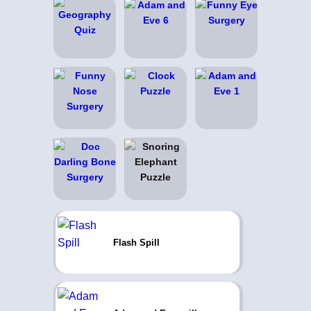
Flash Spill