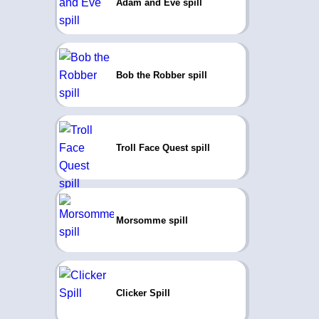
Adam and Eve spill
Bob the Robber spill
Troll Face Quest spill
Morsomme spill
Clicker Spill