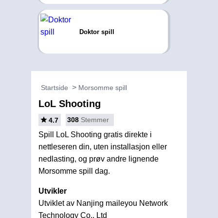
Doktor spill
Startside
Morsomme spill
LoL Shooting
308
Stemmer
4.7
Spill LoL Shooting gratis direkte i
nettleseren din, uten installasjon eller
nedlasting, og prøv andre lignende
Morsomme spill dag.
Utvikler
Utviklet av Nanjing maileyou Network
Technology Co., Ltd