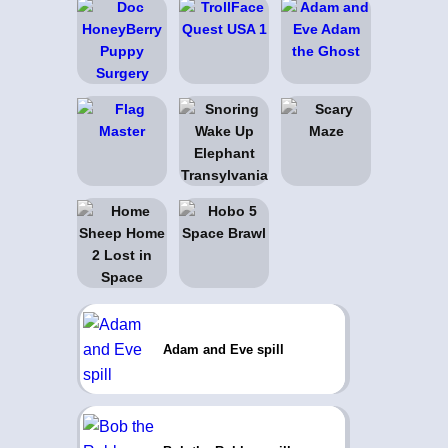
Adam and Eve spill