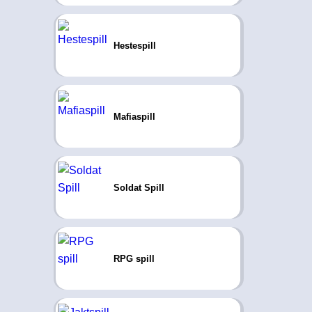
Hestespill
Mafiaspill
Soldat Spill
RPG spill