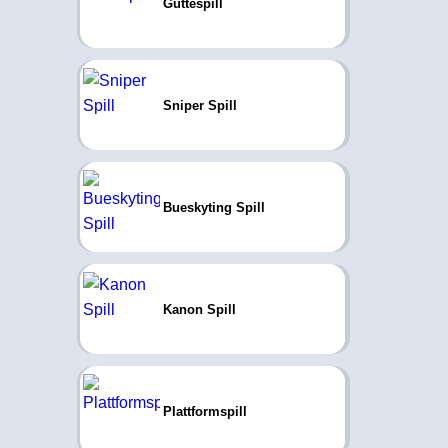
Guttespill
Sniper Spill
Bueskyting Spill
Kanon Spill
Plattformspill