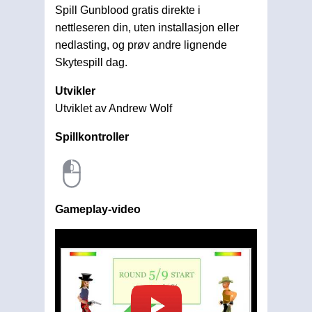
Spill Gunblood gratis direkte i
nettleseren din, uten installasjon eller
nedlasting, og prøv andre lignende
Skytespill dag.
Utvikler
Utviklet av Andrew Wolf
Spillkontroller
Gameplay-video