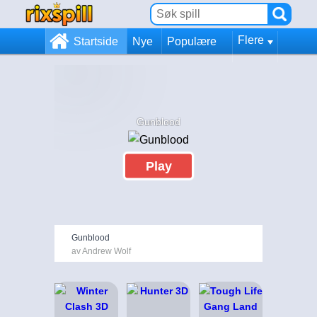
Flere
Startside
Nye
Populære
Gunblood
Play
Gunblood
av Andrew Wolf