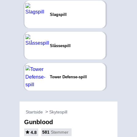
Slagspill
Slåssespill
Tower Defense-spill
Startside
Skytespill
Gunblood
581
Stemmer
4.8