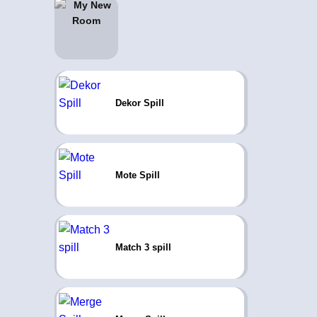
Dekor Spill
Mote Spill
Match 3 spill